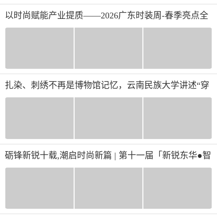
以时尚赋能产业提质——2026广东时装周-春季亮点全
揭晓
扎染、刺绣不再是博物馆记忆，云南民族大学讲述“穿
在身上的文化自信”
砺锋新锐十载,潮启时尚新篇 | 第十一届「新锐东华●智
赋新语」AW2026上海时装周大秀震撼登场