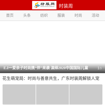
时装周
首页
头条
纺织
服装
时尚
活动
1
E.I一爱亲子时尚携“伴”来袭 演绎2020中国国际儿童
/
3
花生萌宠局：时尚与善意共生，广东时装周解锁人宠
时尚周开幕大秀
公益新范式