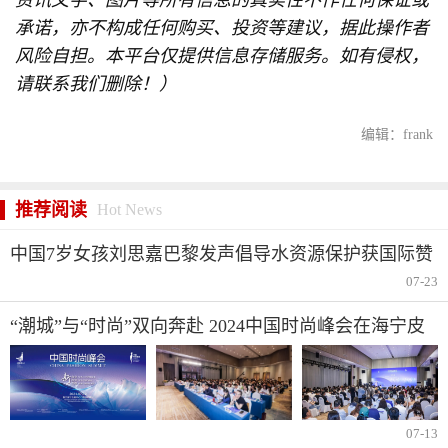
资讯文字、图片等所有信息的真实性不作任何保证或
承诺，亦不构成任何购买、投资等建议，据此操作者
风险自担。本平台仅提供信息存储服务。如有侵权，
请联系我们删除！）
编辑：frank
推荐阅读
Hot News
中国7岁女孩刘思嘉巴黎发声倡导水资源保护获国际赞
誉
07-23
“潮城”与“时尚”双向奔赴 2024中国时尚峰会在海宁皮
革城举行
07-13