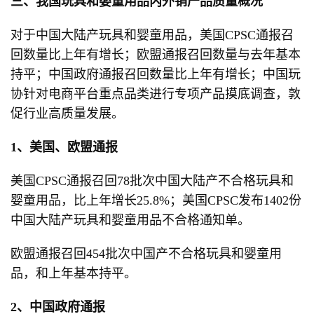
三、我国玩具和婴童用品内外销产品质量概况
对于中国大陆产玩具和婴童用品，美国CPSC通报召
回数量比上年有增长；欧盟通报召回数量与去年基本
持平；中国政府通报召回数量比上年有增长；中国玩
协针对电商平台重点品类进行专项产品摸底调查，敦
促行业高质量发展。
1、美国、欧盟通报
美国CPSC通报召回78批次中国大陆产不合格玩具和
婴童用品，比上年增长25.8%；美国CPSC发布1402份
中国大陆产玩具和婴童用品不合格通知单。
欧盟通报召回454批次中国产不合格玩具和婴童用
品，和上年基本持平。
2、中国政府通报