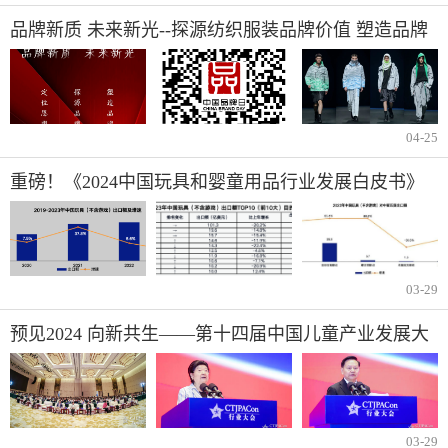
品牌新质 未来新光--探源纺织服装品牌价值 塑造品牌
话语
04-25
重磅！《2024中国玩具和婴童用品行业发展白皮书》
发布
03-29
预见2024 向新共生——第十四届中国儿童产业发展大
会暨中国品牌授权年会召开
03-29