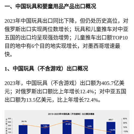
一、中国玩具和婴童用品产品出口概况
2023年中国玩具出口同比下降，但仍处历史高位，对
俄罗斯出口实现两位数增长；玩具和儿童推车对中亚
五国的出口均呈现强劲增势；儿童推车出口额TOP10
目的地中有6个目的地实现增长，对墨西哥增速最
快。
1、中国玩具（不含游戏）出口概况
2023年，中国玩具（不含游戏）出口额为405.7亿美
元；对俄罗斯出口额比上年增长12.4%；对中亚五国
出口额为13.5亿美元，比上年增长72.4%。