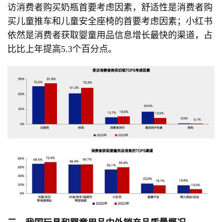
访消费者购买奶瓶首要考虑因素，舒适性是消费者购
买儿童推车和儿童安全座椅的首要考虑因素；小红书
依然是消费者获取婴童用品信息增长最快的渠道，占
比比上年提高5.3个百分点。