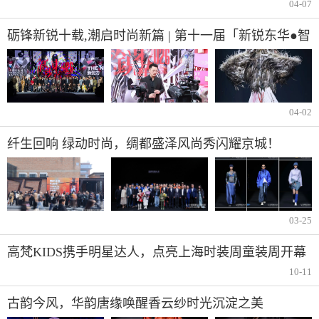
04-07
砺锋新锐十载,潮启时尚新篇 | 第十一届「新锐东华●智
赋新语」AW2026上海时装周大秀震撼登场
04-02
纤生回响 绿动时尚，绸都盛泽风尚秀闪耀京城！
03-25
高梵KIDS携手明星达人，点亮上海时装周童装周开幕
大秀
10-11
古韵今风，华韵唐缘唤醒香云纱时光沉淀之美