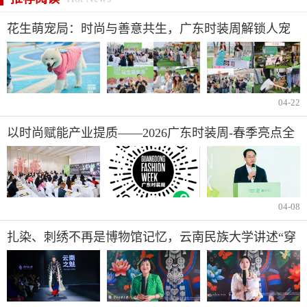
花生萌宠局：时尚与善意共生，广东时装周解锁人宠
公益新范式
04-22
以时尚赋能产业提质——2026广东时装周-春季亮点全
揭晓
04-08
扎染、刺绣不再是博物馆记忆，云南民族大学讲述“穿
在身上的文化自信”