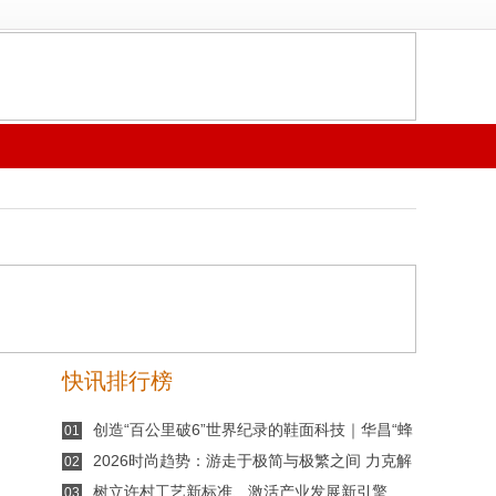
快讯排行榜
创造“百公里破6”世界纪录的鞋面科技｜华昌“蜂
01
鸟翼网纱”定义极致轻量
2026时尚趋势：游走于极简与极繁之间 力克解
02
读价值与反差并存的夏季风尚
树立许村工艺新标准、激活产业发展新引擎
03