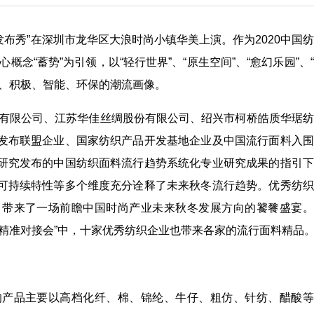
势发布秀”在深圳市龙华区大浪时尚小镇华美上演。作为2020中国
念“蓄势”为引领，以“轻行世界”、“原生空间”、“愈幻乐园”、
约、积极、智能、环保的潮流画像。
有限公司、江苏华佳丝绸股份有限公司、绍兴市柯桥皓质华琚纺
发布联盟企业、国家纺织产品开发基地企业及中国流行面料入围
研究发布的中国纺织面料流行趋势系统化专业研究成果的指引下
可持续特性等多个维度充分诠释了未来秋冬流行趋势。优秀纺织
，带来了一场前瞻中国时尚产业未来秋冬发展方向的饕餮盛宴。
精准对接会”中，十家优秀纺织企业也带来各家的流行面料精品
产品主要以高档化纤、棉、锦纶、牛仔、粗仿、针纺、醋酸等