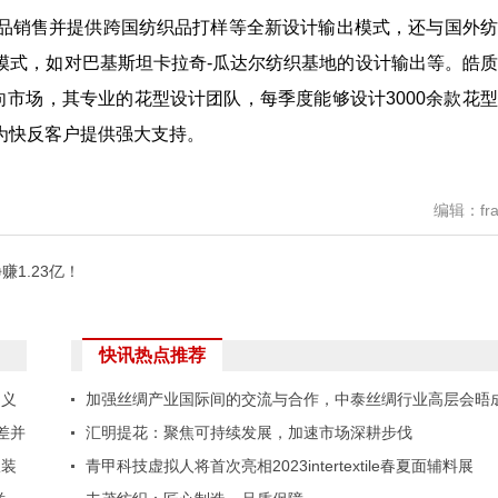
销售并提供跨国纺织品打样等全新设计输出模式，还与国外纺
模式，如对巴基斯坦卡拉奇-瓜达尔纺织基地的设计输出等。皓
向市场，其专业的花型设计团队，每季度能够设计3000余款花
为快反客户提供强大支持。
编辑：fra
1.23亿！
快讯热点推荐
定义
加强丝绸产业国际间的交流与合作，中泰丝绸行业高层会晤
差并
功举办！
汇明提花：聚焦可持续发展，加速市场深耕步伐
服装
青甲科技虚拟人将首次亮相2023intertextile春夏面辅料展