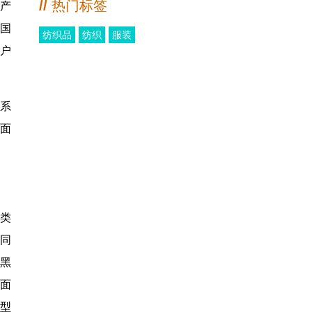
//
热门标签
产
国
纺织品
纺织
服装
户
系
面
类
的同
黑
面
造型