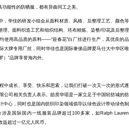
具功能性的防晒服，都有异曲同工之美。
，华佳的研发小组会从面料材质、风格、后整理工艺、颜色等
整理、面料织造工艺和组织结构、坯布精炼、染整/印花及后整
均使用高品质的原料——“迎春花”白厂丝进行生产，其优良的
国际大牌专用厂丝，同时华佳也是国际奢侈品牌爱马仕大中华区
桑罗）”品牌享誉海内外。
程中成长、享受、快乐和思索，让我们打破一次又一次的形式逐
有限公司相关负责人表示。皓质华琚是一家立足于中国轻纺城的
计中心，同时也是国内纺织印染领域倡导以绿色设计带动绿色制
际国内一线服装品牌超过100多家，如Ralph Laure
接收益超过一亿元人民币。