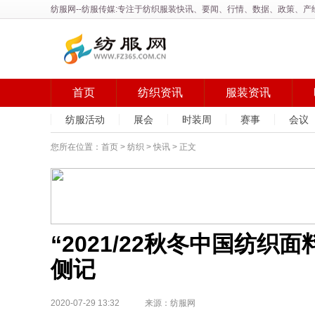
纺服网
--纺服传媒:专注于纺织服装快讯、要闻、行情、数据、政策、
首页
纺织资讯
服装资讯
纺服活动
展会
时装周
赛事
会议
您所在位置：
首页
>
纺织
>
快讯
> 正文
“2021/22秋冬中国纺
侧记
2020-07-29 13:32 来源：纺服网