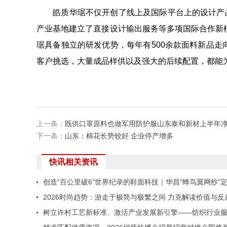
皓质华琚不仅开创了线上及国际平台上的设计产品
产业基地建立了直接设计输出服务等多项国际合作新
琚具备独立的研发优势，每年有500余款面料新品走
客户挑选，大量成品样供以及强大的后续配置，都能
上一条：
既供口罩原料也做军用防护服山东泰和新材上半年净赚
下一条：
山东：棉花长势较好 企业停产增多
快讯相关资讯
创造“百公里破6”世界纪录的鞋面科技｜华昌“蜂鸟翼网纱”
极致轻量
2026时尚趋势：游走于极简与极繁之间 力克解读价值与反
存的夏季风尚
树立许村工艺新标准、激活产业发展新引擎——纺织行业