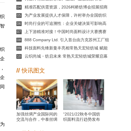
——纺织行业服装制版师/缝纫工（服装制作工）职
精准匹配供需资源，2026柯桥纺博会招展招商
04
业技能竞赛许村选拔赛圆满收官！
对接会即将举行！
为产业发展提供人才保障，许村举办全国纺织
05
纺织
行业服装制版师/缝纫工职业技能竞赛选拔赛
时尚行业的可追溯性：企业关键决策可影响高
06
“智
达77%的碳足迹
上下游精准对接！中国时尚面料设计大赛携赛
07
得利走进太平鸟、FMG共探绿色面料创新开发
888 Company Ltd. 引入首台由力克苏州工厂组
08
装的 Vector Fashion iQ80， 持续提升裁剪产能
科技面料先锋新曼丰亮相常熟天宏轻纺城 赋能
09
织
常熟成衣产业升级
云织尚城・纺启未来 常熟天宏轻纺城荣耀启幕
10
企
，
//
快讯图文
企
同
。
加强丝绸产业国际间的
“2021/22秋冬中国纺
交流与合作，中泰丝绸
织面料流行趋势发布
为
行业高层会晤成功举
秀”面料支持企业侧记
办！