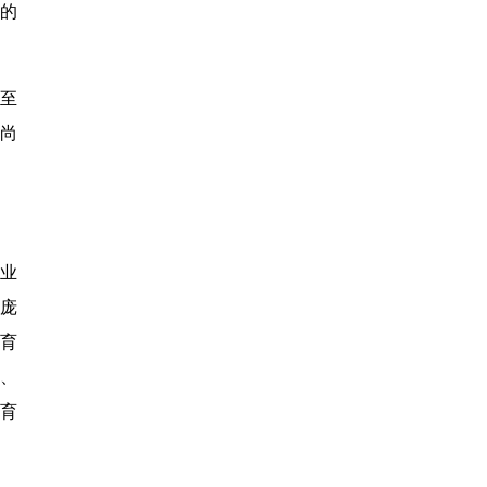
的
至
尚
业
模庞
育
、
体育