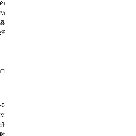
的
动
桑
探
门
、
拉松
立
，升
动时