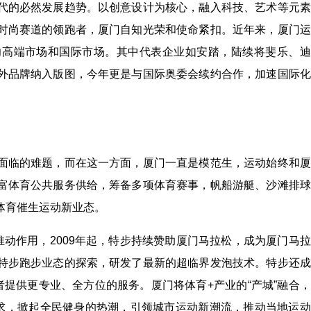
代的必然发展趋势。以创意设计为核心，融入科技、艺术等元素
时尚赛道的领跑者，厦门自知光荣和使命紧扣。近年来，厦门运
力高端市场和国际市场。其中代表企业如安踏，陆续将斐乐、迪
外品牌纳入版图，今年更是与国际奥委会续约合作，加速国际化
面临的难题，而在这一方面，厦门一直是模范生，运动始终和厦
富体育公共服务供给，筹备多项体育赛事，帆船游艇、沙滩排球
体育催生运动新业态。
推动作用，2009年起，特步持续赞助厦门马拉松，成为厦门马
特步跑步业态的探索，研发了最新的超临界发泡技术。特步还成
者提供更专业、全方位的服务。厦门将体育+产业的“产城”融合
需求，掀起全民健身的热潮，引领城市运动新潮流，推动当地运