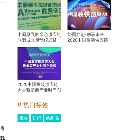
丰原聚乳酸绿色供应链
协同共进·创享未来
联盟成立启动仪式暨
2020中国童装供应链
《纺织产品绿色供应链
大会在艺尚小镇成功召
管理与评价导则》介绍
开
会在沪举行
2020中国童装供应链
大会暨童装产业时尚创
新展
//
热门标签
服装
纺织
纺织品
，旨
载