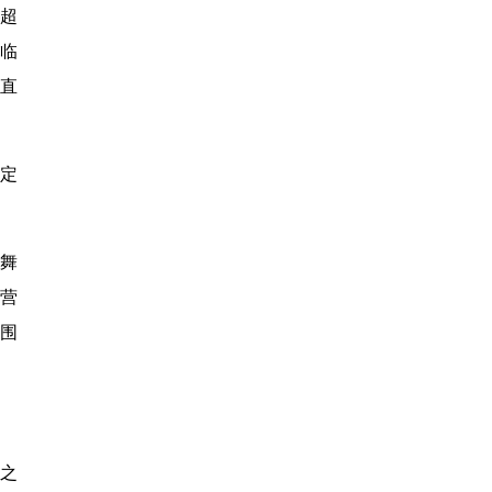
，超
亲临
看直
定
舞
营
围
之