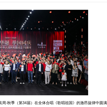
东时装周-秋季（第34届）在全体合唱《歌唱祖国》的激昂旋律中圆