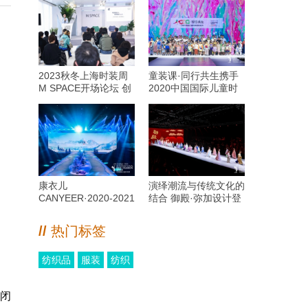
2023秋冬上海时装周
童装课·同行共生携手
M SPACE开场论坛 创
2020中国国际儿童时
新驱动·跨圈协作·共序
尚周演绎海派儿童时尚
循环之美
趋势
康衣儿
演绎潮流与传统文化的
CANYEER·2020-2021
结合 御殿·弥加设计登
中国儿童羽绒服流行趋
陆2020中国国际儿童
势发布会
时尚周
//
热门标签
纺织品
服装
纺织
满闭