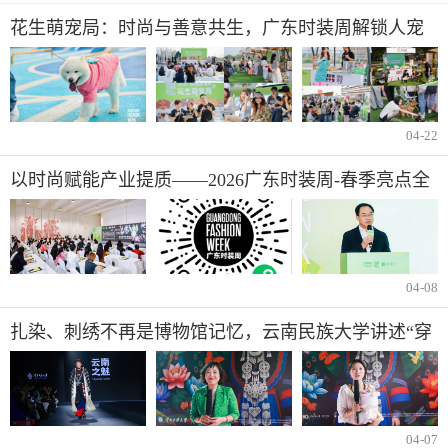
花生萌宠局：时尚与善意共生，广东时装周解锁人宠
公益新范式
04-22
以时尚赋能产业提质——2026广东时装周-春季亮点全
揭晓
04-08
扎染、刺绣不再是博物馆记忆，云南民族大学讲述“穿
在身上的文化自信”
04-07