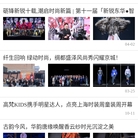
砺锋新锐十载,潮启时尚新篇 | 第十一届「新锐东华●智
赋新语」AW2026上海时装周大秀震撼登场
04-02
纤生回响 绿动时尚，绸都盛泽风尚秀闪耀京城！
03-25
高梵KIDS携手明星达人，点亮上海时装周童装周开幕
大秀
10-11
古韵今风，华韵唐缘唤醒香云纱时光沉淀之美