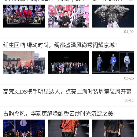
赋新语」AW2026上海时装周大秀震撼登场
04-02
纤生回响 绿动时尚，绸都盛泽风尚秀闪耀京城！
03-25
高梵KIDS携手明星达人，点亮上海时装周童装周开幕
大秀
10-11
古韵今风，华韵唐缘唤醒香云纱时光沉淀之美