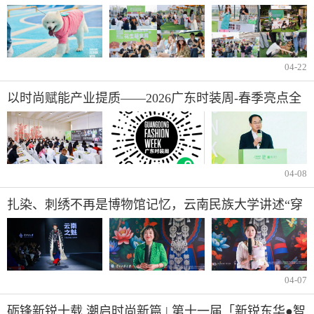
公益新范式
04-22
以时尚赋能产业提质——2026广东时装周-春季亮点全
揭晓
04-08
扎染、刺绣不再是博物馆记忆，云南民族大学讲述“穿
在身上的文化自信”
04-07
砺锋新锐十载,潮启时尚新篇 | 第十一届「新锐东华●智