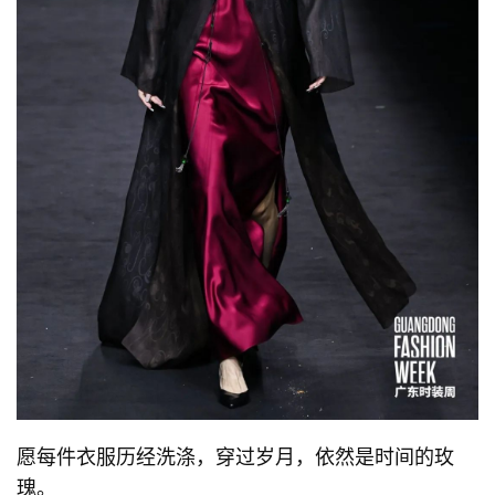
愿每件衣服历经洗涤，穿过岁月，依然是时间的玫
瑰。