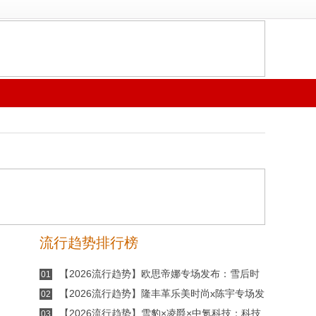
流行趋势排行榜
【2026流行趋势】欧思帝娜专场发布：雪后时
01
刻，重构冬日松弛美学
【2026流行趋势】隆丰革乐美时尚x陈宇专场发
02
布：「时间折叠」重塑材料美学
【2026流行趋势】雪豹×凌爵×中氪科技：科技
03