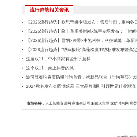
流行趋势相关资讯
【2026流行趋势】欧思帝娜专场发布：雪后时刻，重构冬
弛美学
【2026流行趋势】隆丰革乐美时尚x陈宇专场发布：「时间
叠」重塑材料美学
【2026流行趋势】雪豹×凌爵×中氪科技：科技赋能，革新
【2026流行趋势】“绒跃极境”高蓬松度羽绒标准发布暨高
名大秀
这届双11，中小商家有些出乎意料
这个双11，乘上抖音的风
波司登奏响春夏防晒时尚首音，携新品联合《时尚芭莎》
首份防晒新时尚手册
2024秋冬发布会圆满落幕 三大品牌潮鞋引领世界鞋业潮流
友情链接
：
人工智能资讯网
商旅生活网
服饰珠宝网
家纺时尚网
母婴