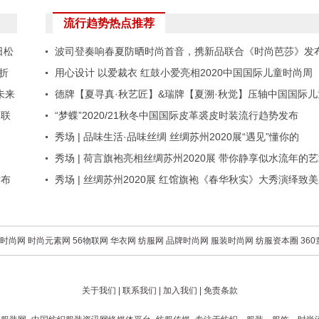
流行趋势热点推荐
日松
波司登奏响春夏防晒时尚首音，携新品联合《时尚芭莎》发
折
首份防晒新时尚手册
用心设计 以爱裁衣 红鼓小爱亮相2020中国国际儿童时尚周
未来
德牌【夏寻真·秋艺匠】&瑞牌【夏溯·秋觉】压轴中国国际儿
定联
时尚周闭幕大秀
“梦蝶”2020/21秋冬中国国际皮革裘皮时装流行趋势发布
秀场 | 品味生活·品味丝绸 丝绸苏州2020展“遇见”懂你的
YESLAND
秀场 | 荷言旗袍亮相丝绸苏州2020展 带你静享似水流年的
发布
之美
秀场 | 丝绸苏州2020展 红馆旗袍《春华秋实》大秀演绎致
情西韵
时尚网
时尚元素网
56物联网
华衣网
纺服网
品牌时尚网
服装时尚网
纺服资本圈
36
关于我们
|
联系我们
|
加入我们
|
免责条款