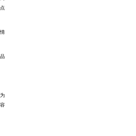
户点
了情
新品
为
容