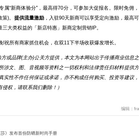
专属“新商体验分”，最高得70分，可参加大促报名。限时免佣
政策)。
提供流量激励
，入驻90天新商可以享受定向激励，最高
量三大类权益的「新店特惠」新商定制营销IP。
晚!祝所有商家抓住机会，在双11下半场收获爆发增长。
)方或品牌(主办)公关方提供，本文为本网站出于传播商业信息
所涉文、图、音视频等资料之一切权利和法律责任归材料提供方
真实性不作任何保证或承诺，亦不构成任何购买、投资等建议，
有侵权，请联系我们删除！）
编辑：fra
芭莎》发布首份防晒新时尚手册