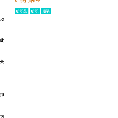
//
热门标签
纺织品
纺织
服装
劲动
此
常亮
涌现
为