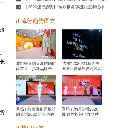
赋能，革新未来
【2026流行趋势】“绒跃极境”高蓬松度羽绒标
04
准发布暨高定联名大秀
。
//
流行趋势图文
的爆
绩。
增长
波司登奏响春夏防晒时
“梦蝶”2020/21秋冬中
尚首音，携新品联合
国国际皮革裘皮时装流
《时尚芭莎》发布首份
行趋势发布
防晒新时尚手册
秀场 | 荷言旗袍亮相丝
秀场 | 丝绸苏州2020
：货
绸苏州2020展 带你静
展 红馆旗袍《春华秋
享似水流年的艺术之美
实》大秀演绎致美东情
西韵