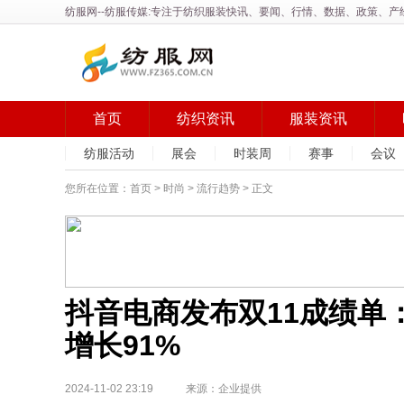
纺服网
--纺服传媒:专注于纺织服装快讯、要闻、行情、数据、政策、
首页
纺织资讯
服装资讯
纺服活动
展会
时装周
赛事
会议
您所在位置：
首页
>
时尚
>
流行趋势
> 正文
抖音电商发布双11成绩单
增长91%
2024-11-02 23:19 来源：企业提供