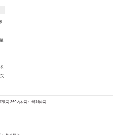
布
童
艺术
美东
0童装网
360内衣网
中韩时尚网