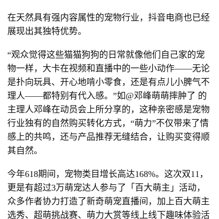
在天然具有强内容属性的宠物行业，抖音电商也已经
展现出其独特优势。
“观众觉得这些猫猫狗狗的日常就像他们自己家的宠
物一样，大卡在视频和直播中的一些小动作——无论
是扑向玩具、开心地啃小零食，还是有点儿小脾气不
理人——都特别有代入感。”如@邓峰萌萌摔肿了 的
主理人邓峰在动员会上所分享的，这种亲密感是宠物
行业独有的自然购买转化方式，“萌力”不仅带来了情
感上的共鸣，还与产品推荐无缝结合，让购买变得顺
其自然。
今年618期间，宠物类目增长高达168%。这次双11，
更是有超过3万萌宠达人参与了「百大萌主」活动，
众多作者协力打造了新奇萌宠直播间，加上百大萌主
选秀、超萌挑战赛、萌力大赏等线上线下趣味体验活