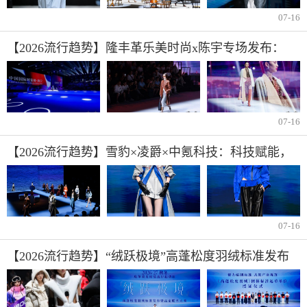
07-16
【2026流行趋势】隆丰革乐美时尚x陈宇专场发布：
「时间折叠」重塑材料美学
07-16
【2026流行趋势】雪豹×凌爵×中氪科技：科技赋能，
革新未来
07-16
【2026流行趋势】“绒跃极境”高蓬松度羽绒标准发布
暨高定联名大秀