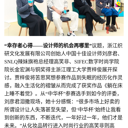
“
幸存者心得
——
设计师的机会再哪里
”
议题，浙江织
研文化发展有限公司创始人中国十佳设计师刘彦君、
SNLQ辣妹旗袍总经理高笑非、SIFEC数字时尚学院
院长金宏渊与铜奖得主浙江理工大学贾梓俊展开探
讨。贾梓俊将苦思冥想参赛作品到失眠的经历化作灵
感，融入生活化的褶皱从而完成了获奖作品《躺在床
上睡不着觉》。从“中华杯”参赛选手到如今的评委，
刘彦君泪撒现场，她十分感慨：“很多市场上好卖的
所谓设计让人失落甚至失望，但‘中华杯’始终让我看
到创新的东西，不断迭代，一年好过一年，他们才是
未来。”从化妆品转行进入时尚行业的高笑非则高