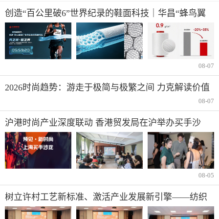
创造“百公里破6”世界纪录的鞋面科技｜华昌“蜂鸟翼
网纱”定义极致轻量
08-07
2026时尚趋势：游走于极简与极繁之间 力克解读价值
与反差并存的夏季风尚
08-07
沪港时尚产业深度联动 香港贸发局在沪举办买手沙
龙，推动业界交流
08-05
树立许村工艺新标准、激活产业发展新引擎——纺织
行业服装制版师/缝纫工（服装制作工）职业技能竞赛