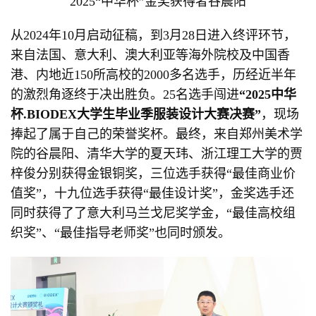
2025“中华杯”⾦奖获得者⾕晨阳
从2024年10月启动征稿，到3月28日进入终评环节，
来自法国、意大利、澳大利亚等海外院校及中国香
港、内地近150所高校的2000多名选手，历经近半年
的激烈角逐终于决出胜负。25名选手闯进
“2025
中华
杯
.BIODEX
大学生毕业季服装设计大赛
决赛
”
，现场
捧起了属于自己的荣誉奖杯。最终，来自郑州美术学
院的谷晨阳、清华大学的夏天玮、浙江理工大学的贾
梓俊分别获得金银铜奖，三位选手获得“最佳商业价
值奖”，十九位选手获得“最佳设计奖”，金奖选手还
同时获得了了意大利马兰戈尼奖学金，“最佳高校组
织奖”、“最佳指导老师奖”也同时颁发。