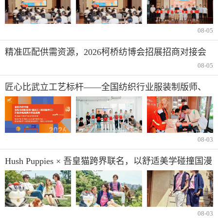
许村选拔赛圆满收官！
08-05
精准匹配供需资源，2026柯桥纺博会招展招商对接会
即将举行！
08-05
匠心比武立工艺标杆——全国纺织行业服装制版师、
缝纫工技能竞赛许村选拔赛开赛
08-03
Hush Puppies × 吾皇猫跨界联名，以舒适美学碰撞国漫
IP
08-03