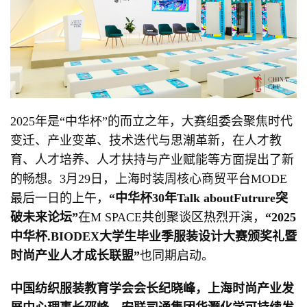
2025年是“中华杯”的而立之年，大赛组委会聚焦时代
变迁、产业变革、技术迭代与思潮革新，在人才教
育、人才培养、人才扶持与产业赋能等方面提出了新
的畅想。3月29日，上海时装周核心商贸平台MODE
最后一日的上午，
“
中华杯
30
年
Talk about
F
utrure
突
破未来论坛
”
在M SPACE共创聚谈区热烈开演，
“2025
中华杯
.BIODEX
大学生毕业季服装设计大赛颁奖礼暨
时尚产业人才成长联盟
”
也同期启动。
中国纺织服装教育学会会长纪晓峰，上海时尚产业发