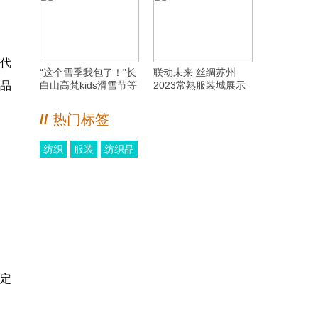
当代
“这个雪季我包了！”长
联动未来 丝绸苏州
为品
白山高梵kids滑雪节等
2023常熟服装城展示
你来嗨
数字服务优势
//
热门标签
纺织
服装
纺织品
绑定