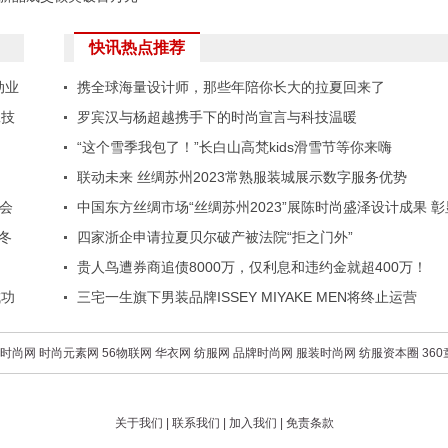
快讯热点推荐
动业
携全球海量设计师，那些年陪你长大的拉夏回来了
工技
罗宾汉与杨超越携手下的时尚宣言与科技温暖
“这个雪季我包了！”长白山高梵kids滑雪节等你来嗨
联动未来 丝绸苏州2023常熟服装城展示数字服务优势
大会
中国东方丝绸市场“丝绸苏州2023”展陈时尚盛泽设计成果 彰
秋冬
盛泽设计新名片
四家浙企申请拉夏贝尔破产被法院“拒之门外”
贵人鸟遭券商追债8000万，仅利息和违约金就超400万！
成功
三宅一生旗下男装品牌ISSEY MIYAKE MEN将终止运营
时尚网
时尚元素网
56物联网
华衣网
纺服网
品牌时尚网
服装时尚网
纺服资本圈
36
关于我们
|
联系我们
|
加入我们
|
免责条款