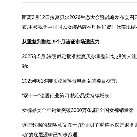
距离3月12日拉夏贝尔2026生态大会暨战略发布会
布,更被视为中国国民女装品牌在理性消费时代实现结
从重整到翻红:
9
个月验证市场适应力
2025年5月,法院裁定批准拉夏贝尔重整计划,投资
劲:
2025年618期间,登顶抖音电商女装类目榜首;
“双十一”稳居行业第四,核心品类持续增长;
女裤品类全年销量突破3000万条,获“全国女裤销量第
这些数据的战略意义在于:它证明了重整不仅是财务层面
动”的底层逻辑已初步跑通。