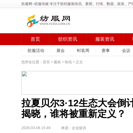
纺服网
--纺服传媒:专注于纺织服装快讯、要闻、行情、数据、政策、
首页
纺织资讯
服装资讯
纺服活动
展会
时装周
赛事
会议
您所在位置：
首页
>
服装
>
快讯
> 正文
拉夏贝尔3·12生态大会倒
揭晓，谁将被重新定义？
2026-03-06 15:49 来源：企业提供