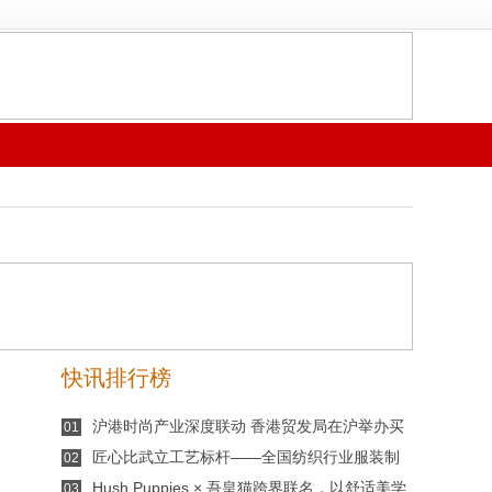
快讯排行榜
沪港时尚产业深度联动 香港贸发局在沪举办买
01
手沙龙，推动业界交流
匠心比武立工艺标杆——全国纺织行业服装制
02
版师、缝纫工技能竞赛许村选拔赛开赛
Hush Puppies × 吾皇猫跨界联名，以舒适美学
03