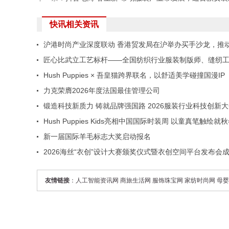
快讯相关资讯
沪港时尚产业深度联动 香港贸发局在沪举办买手沙龙，推
界交流
匠心比武立工艺标杆——全国纺织行业服装制版师、缝纫
能竞赛许村选拔赛开赛
Hush Puppies × 吾皇猫跨界联名，以舒适美学碰撞国漫IP
力克荣膺2026年度法国最佳管理公司
锻造科技新质力 铸就品牌强国路 2026服装行业科技创新
在杭州临平召开
Hush Puppies Kids亮相中国国际时装周 以童真笔触绘就
漫游诗篇
新一届国际羊毛标志大奖启动报名
2026海丝“衣创”设计大赛颁奖仪式暨衣创空间平台发布会
举办
友情链接
：
人工智能资讯网
商旅生活网
服饰珠宝网
家纺时尚网
母婴