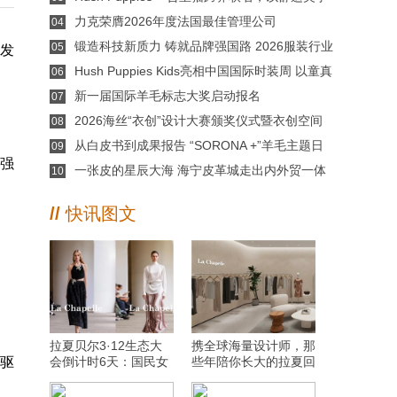
碰撞国漫IP
力克荣膺2026年度法国最佳管理公司
04
锻造科技新质力 铸就品牌强国路 2026服装行业
05
外发
科技创新大会在杭州临平召开
Hush Puppies Kids亮相中国国际时装周 以童真
06
笔触绘就秋冬漫游诗篇
新一届国际羊毛标志大奖启动报名
07
2026海丝“衣创”设计大赛颁奖仪式暨衣创空间
08
平台发布会成功举办
从白皮书到成果报告 “SORONA +”羊毛主题日
09
头强
展示“让自然新生”全新解决方案
一张皮的星辰大海 海宁皮革城走出内外贸一体
10
化破局之路
//
快讯图文
拉夏贝尔3·12生态大
携全球海量设计师，那
率驱
会倒计时6天：国民女
些年陪你长大的拉夏回
装“新定位”即将揭晓，
来了
谁将被重新定义？