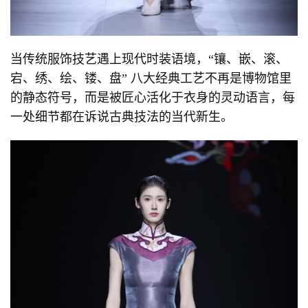
当传统服饰技艺遇上现代时装语境，“镶、嵌、滚、
宕、绣、绘、镂、盘” 八大经典工艺不再是博物馆里
的静态符号，而是被匠心活化于衣身的灵动语言，每
一处细节都在诉说古典技法的当代新生。