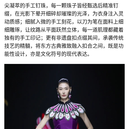
尖凝萃的手工钉珠，每一颗珠子皆经甄选后精准钉
缀，在光影下晕开细碎却璀璨的光泽，为衣身注入灵
动质感；细腻入微的手工刻花，以刀为笔在面料上细
细雕琢，让纹路从平面跃然立体，每一道肌理都藏着
独有的手工印记；更有非遗盘扣点缀其间，承袭传统
技艺的精髓，将东方古典雅致融入扣合之间，既是功
能性设计，亦是文化符号的现代表达。