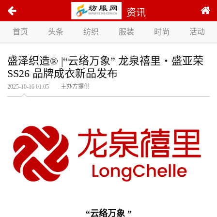
资讯
首页
头条
纺织
服装
时尚
活动
盛泽织造® |“云络万象” 龙泉禧里・盛亚荣
SS26 品牌成衣新品发布
2025-10-16 01:05 主办方提供
“云络万象 ”