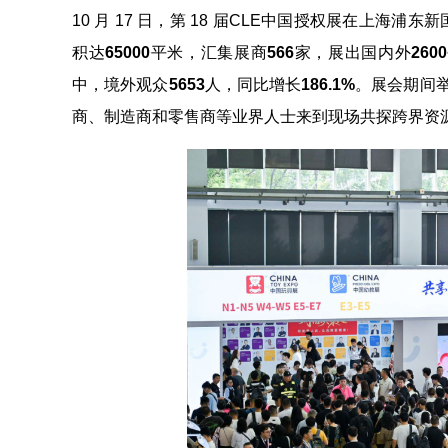
10 月 17 日，第 18 届CLE中国授权展在上
积达
65000
平米，汇集展商
566
家，展出国内外
2600
中，境外观众
5653
人，同比增长
186.1%
。展会期间举
商、制造商和零售商等业界人士来到现场共探跨界资