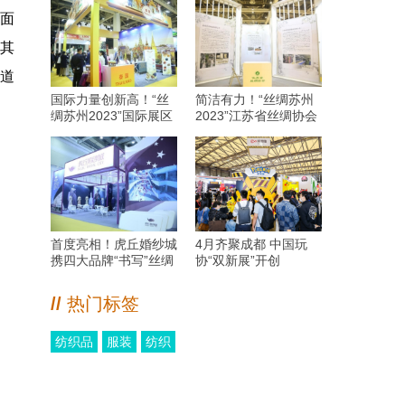
览面
其
渠道
国际力量创新高！“丝
简洁有力！“丝绸苏州
绸苏州2023”国际展区
2023”江苏省丝绸协会
看点十足！
会员品牌展示区实力呈
现！
首度亮相！虎丘婚纱城
4月齐聚成都 中国玩
携四大品牌“书写”丝绸
协“双新展”开创
苏州2023展婚尚故事
B2B+B2C新模式
汇
//
热门标签
纺织品
服装
纺织