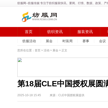
纺服网
--纺服传媒:专注于纺织服装快讯、要闻、行情、数据、政策、
首页
纺织资讯
服装资讯
纺服活动
展会
时装周
赛事
会议
您所在位置：
首页
>
活动
>
展会
> 正文
第18届CLE中国授权展
2025-10-18 15:45 来源：CLE中国授权展提供