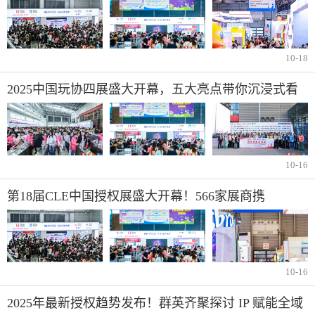
新篇章
10-18
2025中国玩协四展盛大开幕，五大亮点带你沉浸式看
展
10-16
第18届CLE中国授权展盛大开幕！566家展商携
2600+IP共赴行业盛会
10-16
2025年最新授权趋势发布！群英齐聚探讨 IP 赋能全域