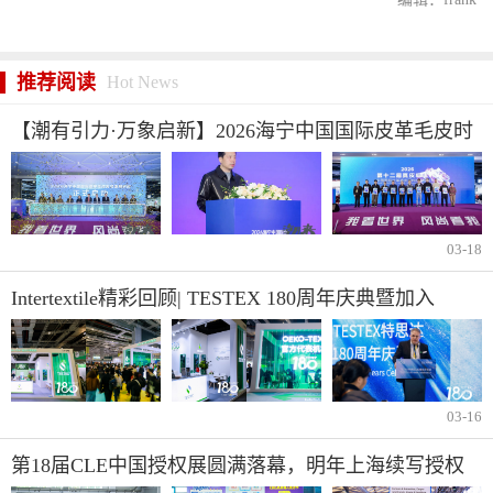
推荐阅读
Hot News
【潮有引力·万象启新】2026海宁中国国际皮革毛皮时
装面辅料展盛大开幕
03-18
Intertextile精彩回顾| TESTEX 180周年庆典暨加入
UNEP Retail4Impact倡议
03-16
第18届CLE中国授权展圆满落幕，明年上海续写授权