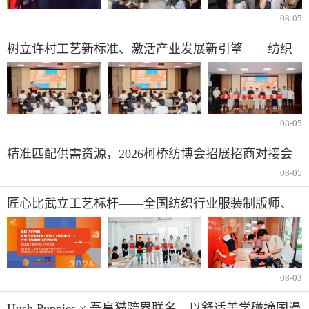
08-05
树立许村工艺新标准、激活产业发展新引擎——纺织
行业服装制版师/缝纫工（服装制作工）职业技能竞赛
许村选拔赛圆满收官！
08-05
精准匹配供需资源，2026柯桥纺博会招展招商对接会
即将举行！
08-05
匠心比武立工艺标杆——全国纺织行业服装制版师、
缝纫工技能竞赛许村选拔赛开赛
08-03
Hush Puppies × 吾皇猫跨界联名，以舒适美学碰撞国漫