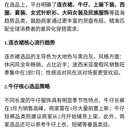
在选品上，平台明确了
连衣裙、牛仔、上装下装、西
服、套装、女式针织衫、大码女装及民族服饰
等蓝海
趋势品类，鼓励商家通过更丰富的货盘布局，精准匹
配全球消费者的差异化穿搭需求。
1.
连衣裙核心流行趋势
连衣裙选品的主导色为大地色与黑白灰。风格方面：
休闲风全年畅销，占比近半；波西米亚度假风销售旺
季集中在3到7月；性感派对风在派对场景更受欢迎。
2.
牛仔核心选品策略
不同长度的牛仔服饰具有明显季节性特点，牛仔长裤
在3月为销售高峰，商家需在1月大量前置上新；牛仔
短裤品类则建议商家从2月开始铺货上架。此外，商
家选品还可以参考牛仔上衣、短裙等垂直类目。