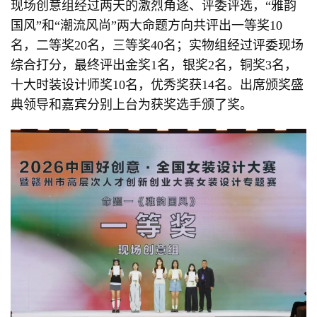
现场创意组经过两天的激烈角逐、评委评选，“雅韵
国风”和“潮流风尚”两大命题方向共评出一等奖10
名，二等奖20名，三等奖40名；实物组经过评委现场
综合打分，最终评出金奖1名，银奖2名，铜奖3名，
十大时装设计师奖10名，优秀奖获14名。出席颁奖盛
典领导和嘉宾分别上台为获奖选手颁了奖。