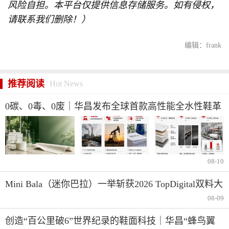
风险自担。本平台仅提供信息存储服务。如有侵权，
请联系我们删除！）
编辑：frank
推荐阅读
Hot News
0碳、0毒、0废｜华昌发布全球首款高性能全水性鞋革
“三零生态皮”
08-10
Mini Bala（迷你巴拉）一举斩获2026 TopDigital双料大
奖，以自然美育定义品牌长期主义
08-09
创造“百公里破6”世界纪录的鞋面科技｜华昌“蜂鸟翼