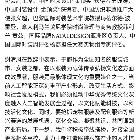
协会副主席、中国时装设计“金顶奖”获得者王钰涛，
中国时装设计“金顶奖”获得者、中国纺织非遗推广大
使张义超，巴黎国际时装艺术学院教授玛蒂尔德·波
雷登，意大利马兰戈尼学院时尚管理与商务教授菲利
普·贡兹，国际品牌NATALDESIGN亚洲区负责人、中
国国际时装周评委杨荔担任大赛实物组专家评委。
谢清风在致辞中表示，于都作为全国知名的服装城
市、女装之都，在以服装为载体传承弘扬文化这方面
成效显著，服装是最能体现文化的重要媒介之一，当
前人工智能正深刻重塑产业形态、改变生活方式、影
响社会发展模式，我们必须推动中华优秀传统文化深
度融入人工智能发展全过程，以文化赋能科技，以科
技活化文化。同时，要抢抓宠物服装及配套服饰等新
兴赛道的发展机遇，深化交流、凝聚共识，共同谋划
产业布局。下一步，我们将积极牵线搭桥，对接全国
更多相关高校，助力于都打造服装服饰产业的人才培