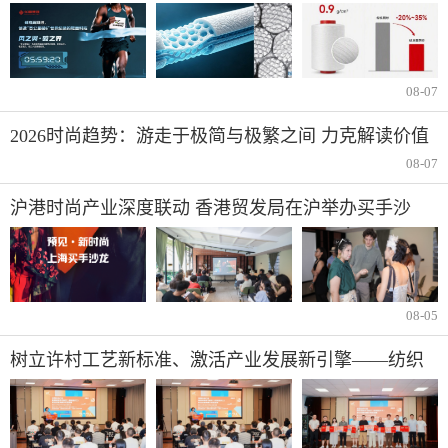
网纱”定义极致轻量
08-07
2026时尚趋势：游走于极简与极繁之间 力克解读价值
与反差并存的夏季风尚
08-07
沪港时尚产业深度联动 香港贸发局在沪举办买手沙
龙，推动业界交流
08-05
树立许村工艺新标准、激活产业发展新引擎——纺织
行业服装制版师/缝纫工（服装制作工）职业技能竞赛
许村选拔赛圆满收官！