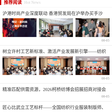
推荐阅读
Hot News
沪港时尚产业深度联动 香港贸发局在沪举办买手沙
龙，推动业界交流
08-05
树立许村工艺新标准、激活产业发展新引擎——纺织
行业服装制版师/缝纫工（服装制作工）职业技能竞赛
许村选拔赛圆满收官！
08-05
精准匹配供需资源，2026柯桥纺博会招展招商对接会
即将举行！
08-05
匠心比武立工艺标杆——全国纺织行业服装制版师、