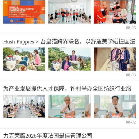
缝纫工技能竞赛许村选拔赛开赛
08-03
Hush Puppies × 吾皇猫跨界联名，以舒适美学碰撞国漫
IP
08-03
为产业发展提供人才保障，许村举办全国纺织行业服
装制版师/缝纫工职业技能竞赛选拔赛
08-02
力克荣膺2026年度法国最佳管理公司